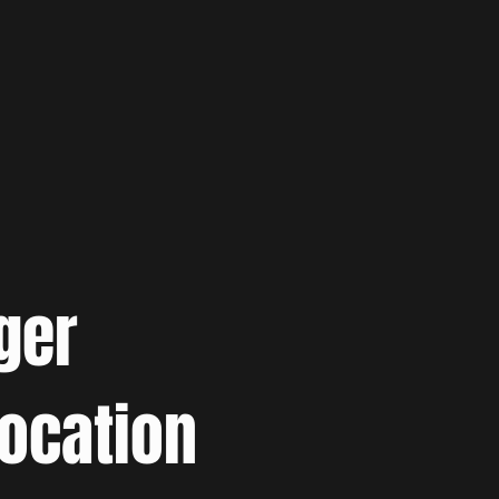
ger
location